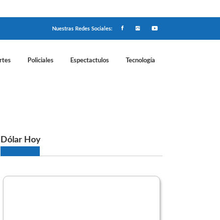
Nuestras Redes Sociales:
rtes
Policiales
Espectactulos
Tecnología
epara el viaje a Marte
Dólar Hoy