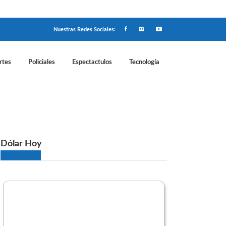
Nuestras Redes Sociales:
rtes
Policiales
Espectactulos
Tecnología
 se "mataban" a goles
Dólar Hoy